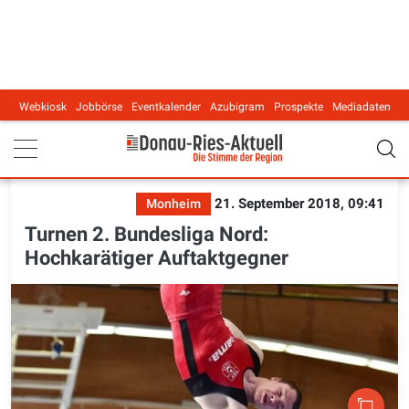
Webkiosk
Jobbörse
Eventkalender
Azubigram
Prospekte
Mediadaten
Main navigation
21. September 2018, 09:41
Monheim
Turnen 2. Bundesliga Nord:
Hochkarätiger Auftaktgegner