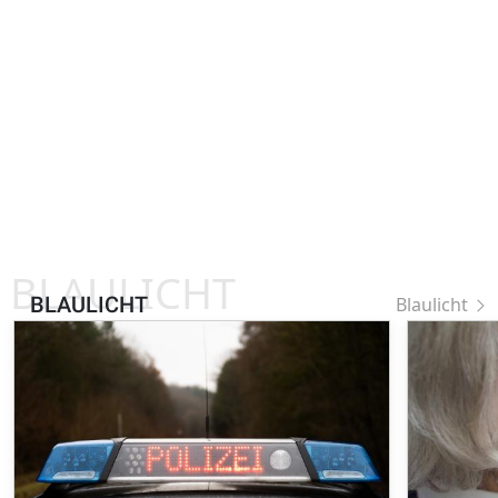
BLAULICHT
BLAULICHT
Blaulicht