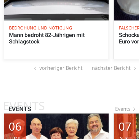
BEDROHUNG UND NÖTIGUNG
FALSCHE
Mann bedroht 82-Jährigen mit
Schocka
Schlagstock
Euro vo
vorheriger Bericht
nächster Bericht
EVENTS
EVENTS
Events
06
07
JUNI
AUG.