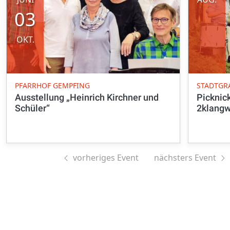
03
OKT.
PFARRHOF GEMPFING
STADTGR
Ausstellung „Heinrich Kirchner und
Picknic
Schüler“
2klangw
vorheriges Event
nächsters Event