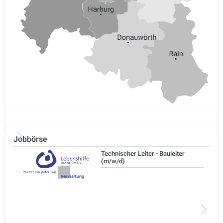
Jobbörse
/d)
Technischer Leiter - Bauleiter
(m/w/d)