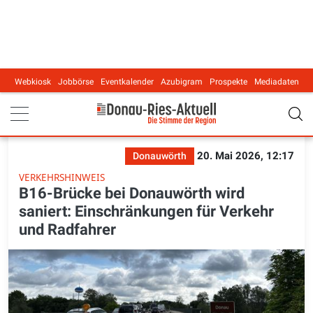
Webkiosk
Jobbörse
Eventkalender
Azubigram
Prospekte
Mediadaten
Main navigation
20. Mai 2026, 12:17
Donauwörth
VERKEHRSHINWEIS
B16-Brücke bei Donauwörth wird
saniert: Einschränkungen für Verkehr
und Radfahrer