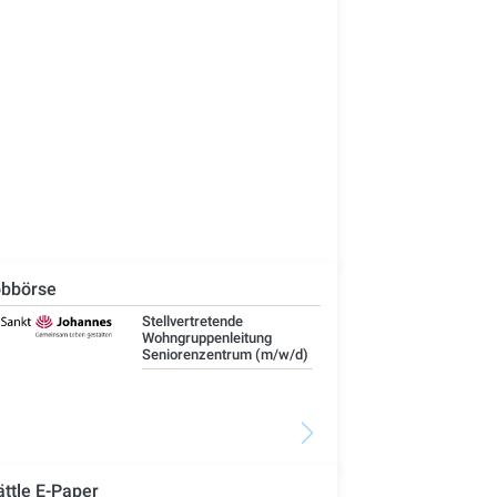
bbörse
Stellvertretende
Umw
Wohngruppenleitung
Wa
Seniorenzentrum (m/w/d)
Ele
Bet
Ka
Bü
ättle E-Paper