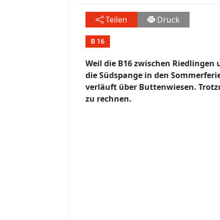
Teilen
Druck
B 16
Weil die B16 zwischen Riedlingen 
die Südspange in den Sommerferi
verläuft über Buttenwiesen. Trotz
zu rechnen.