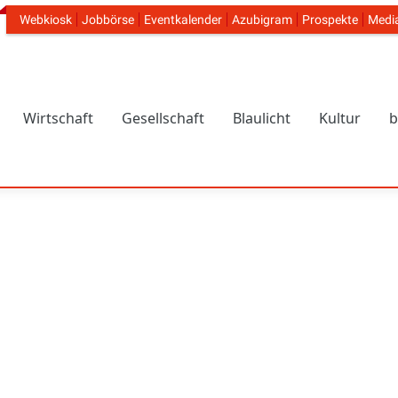
Webkiosk
Jobbörse
Eventkalender
Azubigram
Prospekte
Medi
Header Navigation
Wirtschaft
Gesellschaft
Blaulicht
Kultur
b