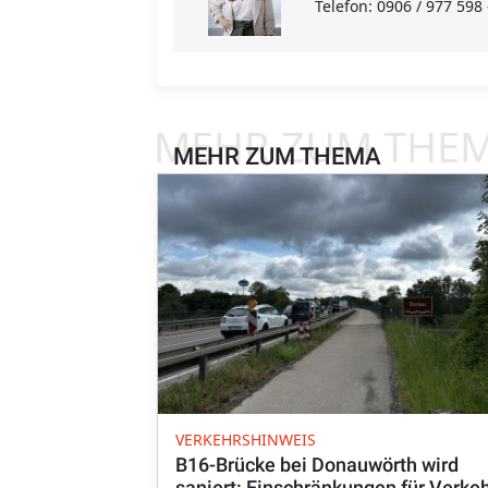
Telefon: 0906 / 977 598
MEHR ZUM THE
MEHR ZUM THEMA
VERKEHRSHINWEIS
B16-Brücke bei Donauwörth wird
saniert: Einschränkungen für Verke