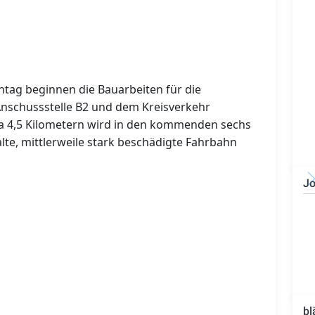
g beginnen die Bauarbeiten für die
Anschussstelle B2 und dem Kreisverkehr
wa 4,5 Kilometern wird in den kommenden sechs
alte, mittlerweile stark beschädigte Fahrbahn
Jo
IT-Administrator (m/w/d)
bl