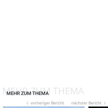
MEHR ZUM THEMA
MEHR ZUM THEMA
vorheriger Bericht
nächster Bericht