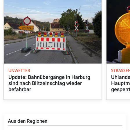
UNWETTER
STRASSE
Update: Bahnübergänge in Harburg
Uhlands
sind nach Blitzeinschlag wieder
Hauptma
befahrbar
gesperr
Aus den Regionen