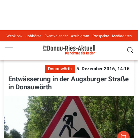
Webkiosk
Jobbörse
Eventkalender
Azubigram
Prospekte
Mediadaten
Main navigation
5. Dezember 2016, 14:15
Donauwörth
Entwässerung in der Augsburger Straße
in Donauwörth