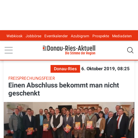
Webkiosk
Jobbörse
Eventkalender
Azubigram
Prospekte
Mediadaten
Main navigation
6. Oktober 2019, 08:25
Donau-Ries
FREISPRECHUNGSFEIER
Einen Abschluss bekommt man nicht
geschenkt