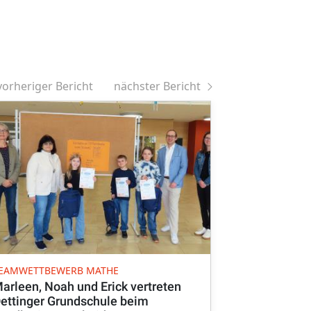
vorheriger Bericht
nächster Bericht
LANDRATSAMT
EAMWETTBEWERB MATHE
Ehrenamtlic
arleen, Noah und Erick vertreten
ettinger Grundschule beim
Die hauptam