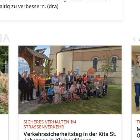
ltig zu verbessern. (dra)
MA
SICHERES VERHALTEN IM
T
STRASSENVERKEHR
M
Verkehrssicherheitstag in der Kita St.
O