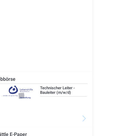
bbörse
Technischer Leiter -
IT-
Bauleiter (m/w/d)
ättle E-Paper