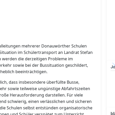
hulleitungen mehrerer Donauwörther Schulen
ituation im Schülertransport an Landrat Stefan
n werden die derzeitigen Probleme im
kehr sowie bei der Bussituation geschildert,
Jo
erheblich beeinträchtigen.
Bauzeichner/Bautechniker
(m/w/d)
ch, dass insbesondere überfüllte Busse,
hr sowie teilweise ungünstige Abfahrtszeiten
roße Herausforderung darstellen. Für viele
d schwierig, einen verlässlichen und sicheren
die Schulen selbst entstünden organisatorische
bl
nnen und Schüler verspätet zum Unterricht