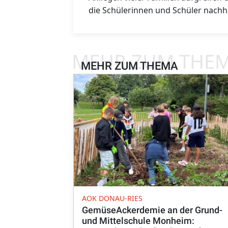
die Schülerinnen und Schüler nachha
MEHR ZUM THE
MEHR ZUM THEMA
AOK DONAU-RIES
GemüseAckerdemie an der Grund-
und Mittelschule Monheim: