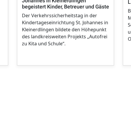
Johannes in Kleinerdlingen
L
begeistert Kinder, Betreuer und Gäste
B
Der Verkehrssicherheitstag in der
M
Kindertageseinrichtung St. Johannes in
S
Kleinerdlingen bildete den Höhepunkt
u
des landkreisweiten Projekts „Autofrei
O
zu Kita und Schule“.