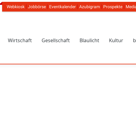
Webkiosk
Jobbörse
Eventkalender
Azubigram
Prospekte
Medi
Header Navigation
Wirtschaft
Gesellschaft
Blaulicht
Kultur
b