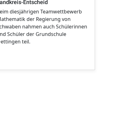
andkreis-Entscheid
Integrations
eim diesjährigen Teamwettbewerb
Landratsamt
athematik der Regierung von
ehrenamtlic
chwaben nahmen auch Schülerinnen
Lernpaten f
nd Schüler der Grundschule
von Kindern.
ettingen teil.