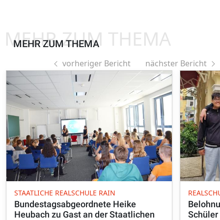
MEHR ZUM THEMA
MEHR ZUM THEMA
vorheriger Bericht
nächster Bericht
STAATLICHE REALSCHULE RAIN
REALSCH
Bundestagsabgeordnete Heike
Belohnu
Heubach zu Gast an der Staatlichen
Schüler