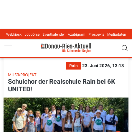
Webkiosk
Jobbörse
Eventkalender
Azubigram
Prospekte
Mediadaten
Main navigation
23. Juni 2026, 13:13
Rain
MUSIKPROJEKT
Schulchor der Realschule Rain bei 6K
UNITED!