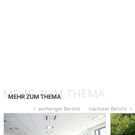
MEHR ZUM THEMA
MEHR ZUM THEMA
vorheriger Bericht
nächster Bericht