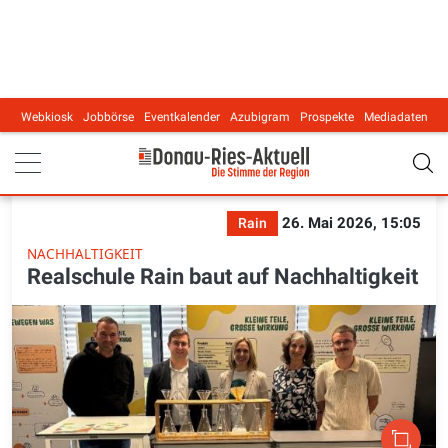
Webkiosk
Jobbörse
Eventkalender
Azubigram
Prospekte
Mediadaten
Main navigation
26. Mai 2026, 15:05
Rain
NACHHALTIGKEIT
Realschule Rain baut auf Nachhaltigkeit