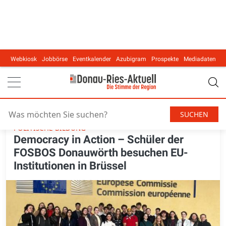
Webkiosk
Jobbörse
Eventkalender
Azubigram
Prospekte
Mediadaten
Main navigation
13. Mai 2026, 17:30
Donauwörth
Donau-Ries
POLITISCHE BILDUNG
Democracy in Action – Schüler der
FOSBOS Donauwörth besuchen EU-
Institutionen in Brüssel