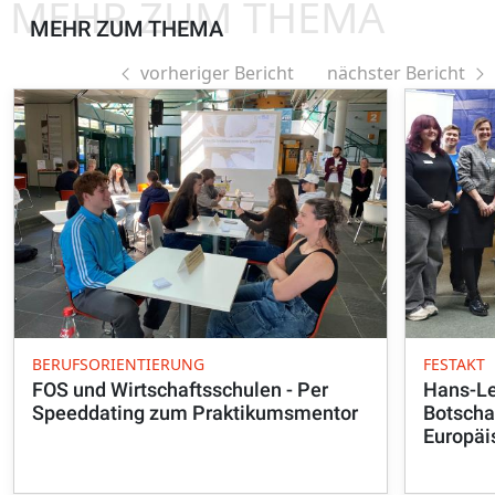
MEHR ZUM THEMA
MEHR ZUM THEMA
vorheriger Bericht
nächster Bericht
BERUFSORIENTIERUNG
FESTAKT
FOS und Wirtschaftsschulen - Per
Hans-Le
Speeddating zum Praktikumsmentor
Botscha
Europäi