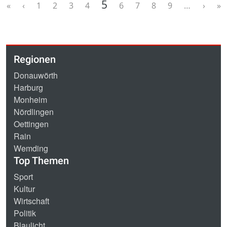
Seitennummerierung
Aktuelle Seite
5
« First
‹ Previous
Page
Page
Page
Page
Page
Page
Page
Page
Next ›
L
«
‹
1
2
3
4
6
7
8
9
…
›
»
Regionen
Donauwörth
Harburg
Monheim
Nördlingen
Oettingen
Rain
Wemding
Top Themen
Sport
Kultur
Wirtschaft
Politik
Blaulicht