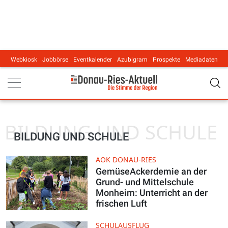
Webkiosk
Jobbörse
Eventkalender
Azubigram
Prospekte
Mediadaten
Main navigation
BILDUNG UND SCHULE
BILDUNG UND SCHULE
AOK DONAU-RIES
GemüseAckerdemie an der
Grund- und Mittelschule
Monheim: Unterricht an der
frischen Luft
SCHULAUSFLUG