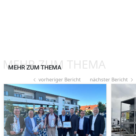
MEHR ZUM THEMA
MEHR ZUM THEMA
vorheriger Bericht
nächster Bericht