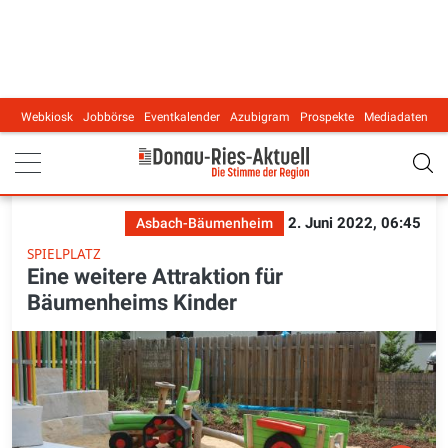
Webkiosk
Jobbörse
Eventkalender
Azubigram
Prospekte
Mediadaten
Main navigation
2. Juni 2022, 06:45
Asbach-Bäumenheim
SPIELPLATZ
Eine weitere Attraktion für
Bäumenheims Kinder