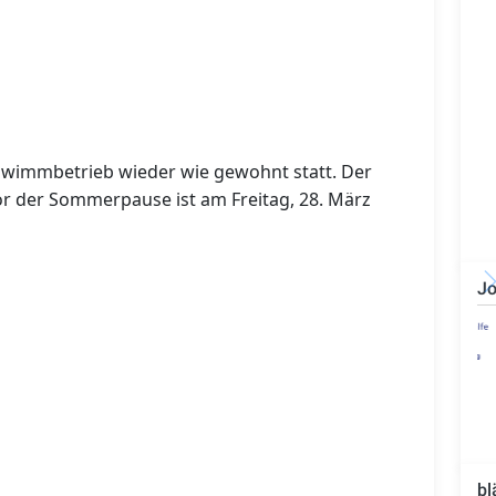
hwimmbetrieb wieder wie gewohnt statt. Der
or der Sommerpause ist am Freitag, 28. März
Jo
Technischer Leiter -
Bauleiter (m/w/d)
bl