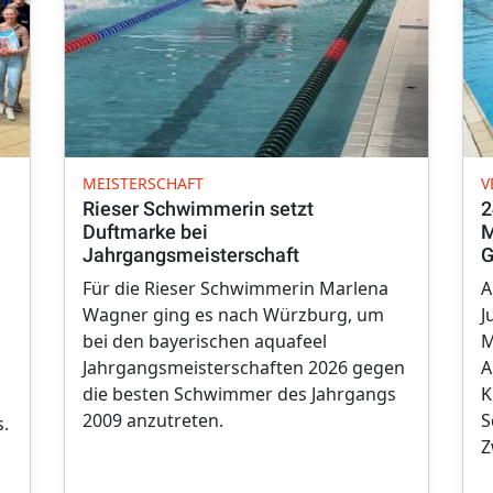
MEISTERSCHAFT
V
Rieser Schwimmerin setzt
2
Duftmarke bei
M
Jahrgangsmeisterschaft
G
Für die Rieser Schwimmerin Marlena
A
Wagner ging es nach Würzburg, um
J
bei den bayerischen aquafeel
M
Jahrgangsmeisterschaften 2026 gegen
A
die besten Schwimmer des Jahrgangs
K
2009 anzutreten.
S
.
Z