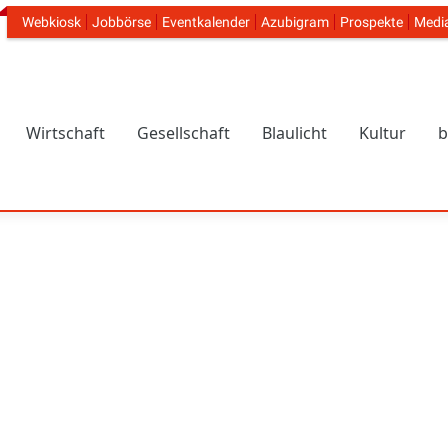
Webkiosk
Jobbörse
Eventkalender
Azubigram
Prospekte
Medi
Header Navigation
Wirtschaft
Gesellschaft
Blaulicht
Kultur
b