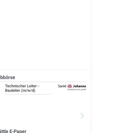
bbörse
IT-Administrator (m/w/d)
Ste
Woh
Se
ättle E-Paper