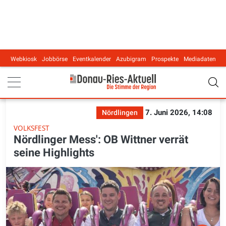
Webkiosk
Jobbörse
Eventkalender
Azubigram
Prospekte
Mediadaten
Main navigation
7. Juni 2026, 14:08
Nördlingen
VOLKSFEST
Nördlinger Mess': OB Wittner verrät
seine Highlights