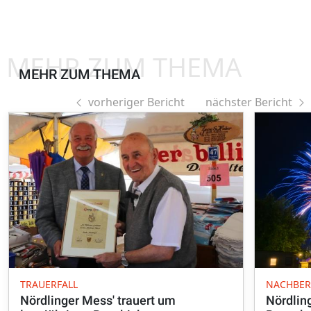
MEHR ZUM THEMA
MEHR ZUM THEMA
vorheriger Bericht
nächster Bericht
TRAUERFALL
NACHBER
Nördlinger Mess' trauert um
Nördlin