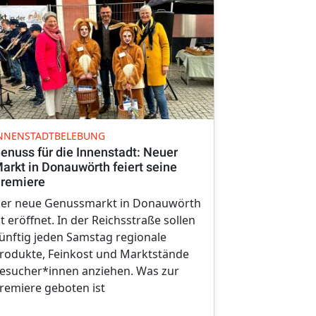
NEUER WOCH
NNENSTADTBELEBUNG
Prosecco un
enuss für die Innenstadt: Neuer
der Reichsst
arkt in Donauwörth feiert seine
Genussmark
remiere
Ab 14. März 
er neue Genussmarkt in Donauwörth
regelmäßige 
st eröffnet. In der Reichsstraße sollen
Innenstadt 
ünftig jeden Samstag regionale
Samstag sol
rodukte, Feinkost und Marktstände
"Genussmark
esucher*innen anziehen. Was zur
stattfinden 
remiere geboten ist
Leben füllen.