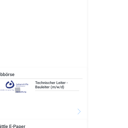
bbörse
Technischer Leiter -
IT-
Bauleiter (m/w/d)
ättle E-Paper