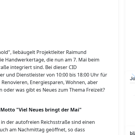
hold", liebäugelt Projektleiter Raimund
ie Handwerkertage, die nun am 7. Mai beim
aße integriert sind. Bei dieser CID
 und Dienstleister von 10:00 bis 18:00 Uhr für
Jo
 Renovieren, Energiesparen, Wohnen, aber
Bauzeichner/Bautechniker
en oder was gibt es Neues zum Thema Freizeit?
(m/w/d)
Motto "Viel Neues bringt der Mai"
in der autofreien Reichsstraße sind einen
uch am Nachmittag geöffnet, so dass
bl