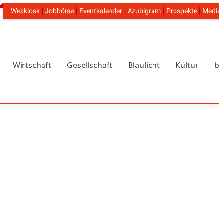
Webkiosk
Jobbörse
Eventkalender
Azubigram
Prospekte
Medi
Header Navigation
Wirtschaft
Gesellschaft
Blaulicht
Kultur
b