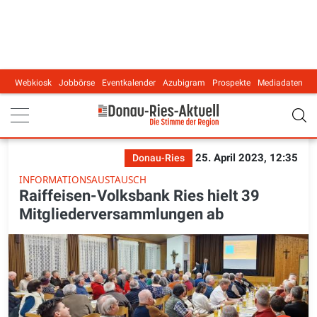
Webkiosk
Jobbörse
Eventkalender
Azubigram
Prospekte
Mediadaten
Main navigation
25. April 2023, 12:35
Donau-Ries
INFORMATIONSAUSTAUSCH
Raiffeisen-Volksbank Ries hielt 39
Mitgliederversammlungen ab