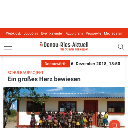
Webkiosk
Jobbörse
Eventkalender
Azubigram
Prospekte
Mediadaten
Main navigation
6. Dezember 2018, 13:50
Donauwörth
SCHULBAUPROJEKT
Ein großes Herz bewiesen