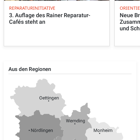
REPARATURINITIATIVE
ORIENTI
3. Auflage des Rainer Reparatur-
Neue Br
Cafés steht an
Zusamme
und Sch
Aus den Regionen