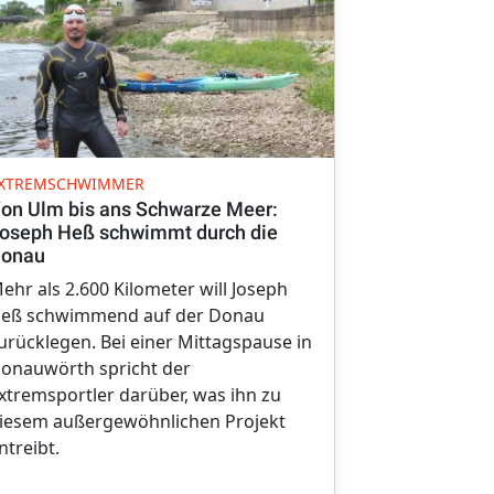
UMWELTWETT
XTREMSCHWIMMER
Nördlinger 
on Ulm bis ans Schwarze Meer:
bei bundes
oseph Heß schwimmt durch die
Umweltwet
onau
Schüler der
ehr als 2.600 Kilometer will Joseph
Mitte begeis
eß schwimmend auf der Donau
bundesweite
urücklegen. Bei einer Mittagspause in
Jury lobt vor
onauwörth spricht der
und die kin
xtremsportler darüber, was ihn zu
iesem außergewöhnlichen Projekt
ntreibt.