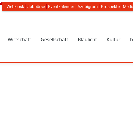
Webkiosk
Jobbörse
Eventkalender
Azubigram
Prospekte
Medi
Header Navigation
Wirtschaft
Gesellschaft
Blaulicht
Kultur
b