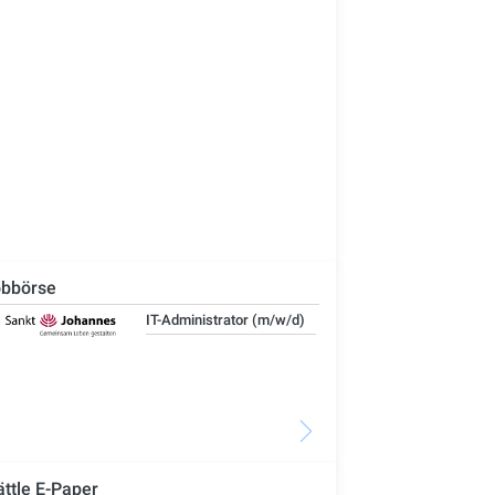
bbörse
IT-Administrator (m/w/d)
Ste
Woh
Se
ättle E-Paper