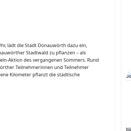
r, lädt die Stadt Donauwörth dazu ein,
uwörther Stadtwald zu pflanzen – als
adeln-Aktion des vergangenen Sommers. Rund
örther Teilnehmerinnen und Teilnehmer
ne Kilometer pflanzt die städtische
Jo
Technischer Leiter -
Bauleiter (m/w/d)
bl