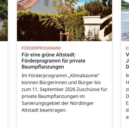
FÖRDERPROGRAMM
E
Für eine grüne Altstadt:
V
Förderprogramm für private
J
Baumpflanzungen
D
Im Förderprogramm „Klimabäume“
M
können Bürgerinnen und Bürger bis
H
zum 11. September 2026 Zuschüsse für
z
private Baumpflanzungen im
D
Sanierungsgebiet der Nördlinger
E
Altstadt beantragen.
d
a