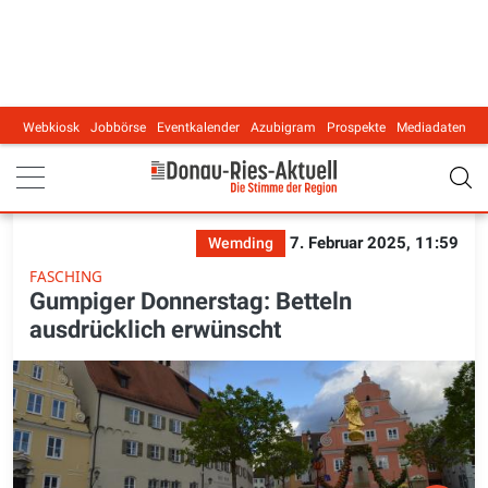
Webkiosk
Jobbörse
Eventkalender
Azubigram
Prospekte
Mediadaten
Main navigation
7. Februar 2025, 11:59
Wemding
FASCHING
Gumpiger Donnerstag: Betteln
ausdrücklich erwünscht