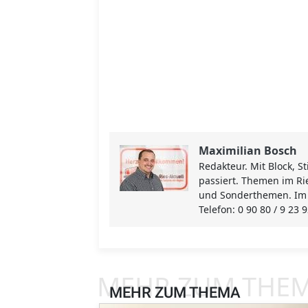
Maximilian Bosch
Redakteur. Mit Block, 
passiert. Themen im Rie
und Sonderthemen. Im R
Telefon: 0 90 80 / 9 23 
MEHR ZUM THE
MEHR ZUM THEMA