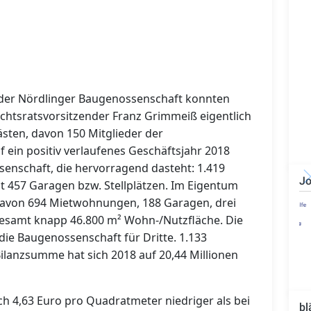
 der Nördlinger Baugenossenschaft konnten
ichtsratsvorsitzender Franz Grimmeiß eigentlich
ästen, davon 150 Mitglieder der
f ein positiv verlaufenes Geschäftsjahr 2018
senschaft, die hervorragend dasteht: 1.419
Jo
 457 Garagen bzw. Stellplätzen. Im Eigentum
davon 694 Mietwohnungen, 188 Garagen, drei
Technischer Leiter -
Bauleiter (m/w/d)
sgesamt knapp 46.800 m² Wohn-/Nutzfläche. Die
e Baugenossenschaft für Dritte. 1.133
 Bilanzsumme hat sich 2018 auf 20,44 Millionen
ich 4,63 Euro pro Quadratmeter niedriger als bei
bl