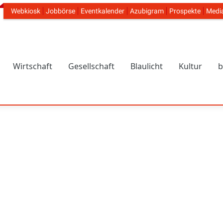
Webkiosk
Jobbörse
Eventkalender
Azubigram
Prospekte
Medi
Header Navigation
Wirtschaft
Gesellschaft
Blaulicht
Kultur
b