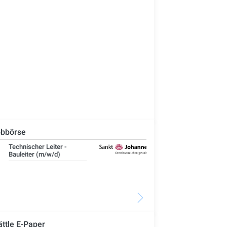
bbörse
IT-Administrator (m/w/d)
Ste
Woh
Se
ättle E-Paper