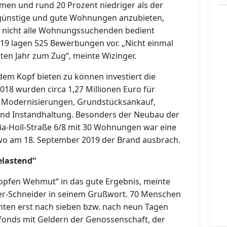
n und rund 20 Prozent niedriger als der
eisgünstige und gute Wohnungen anzubieten,
m nicht alle Wohnungssuchenden bedient
019 lagen 525 Bewerbungen vor. „Nicht einmal
en Jahr zum Zug“, meinte Wizinger.
m Kopf bieten zu können investiert die
018 wurden circa 1,27 Millionen Euro für
ür Modernisierungen, Grundstücksankauf,
nd Instandhaltung. Besonders der Neubau der
-Holl-Straße 6/8 mit 30 Wohnungen war eine
o am 18. September 2019 der Brand ausbrach.
elastend“
ropfen Wehmut“ in das gute Ergebnis, meinte
r-Schneider in seinem Grußwort. 70 Menschen
ten erst nach sieben bzw. nach neun Tagen
sfonds mit Geldern der Genossenschaft, der