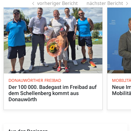
vorheriger Bericht
nächster Bericht
DONAUWÖRTHER FREIBAD
MOBILIT
Der 100 000. Badegast im Freibad auf
Neue Im
dem Schellenberg kommt aus
Mobilit
Donauwörth