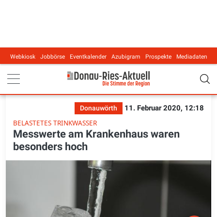
Webkiosk
Jobbörse
Eventkalender
Azubigram
Prospekte
Mediadaten
Main navigation
11. Februar 2020, 12:18
Donauwörth
BELASTETES TRINKWASSER
Messwerte am Krankenhaus waren
besonders hoch