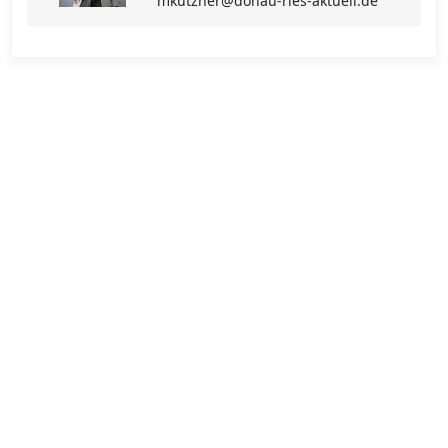
mkutzner@donau-ries-aktuell.de