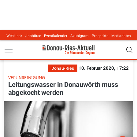
Webkiosk
Jobbörse
Eventkalender
Azubigram
Prospekte
Mediadaten
Main navigation
10. Februar 2020, 17:22
Donau-Ries
VERUNREINIGUNG
Leitungswasser in Donauwörth muss
abgekocht werden