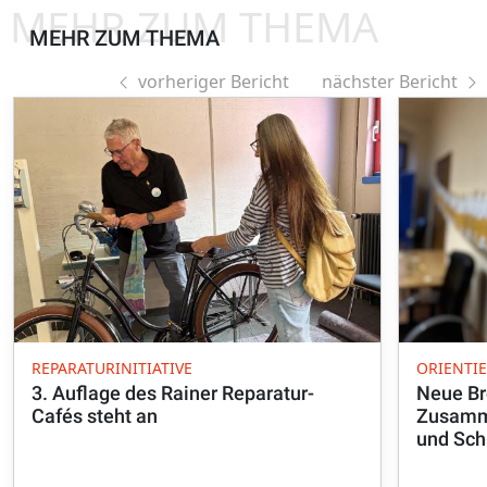
MEHR ZUM THEMA
MEHR ZUM THEMA
vorheriger Bericht
nächster Bericht
REPARATURINITIATIVE
ORIENTI
3. Auflage des Rainer Reparatur-
Neue Br
Cafés steht an
Zusamme
und Sch