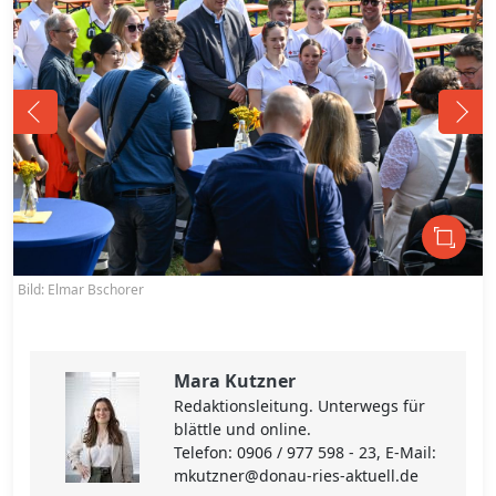
Bild: Elmar Bschorer
B
Mara Kutzner
Redaktionsleitung. Unterwegs für
blättle und online.
Telefon: 0906 / 977 598 - 23, E-Mail:
mkutzner@donau-ries-aktuell.de