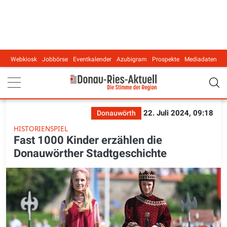
Webkiosk
Jobbörse
Eventkalender
Azubigram
Prospekte
Mediadaten
Main navigation
22. Juli 2024, 09:18
Donauwörth
HISTORIENSPIEL
Fast 1000 Kinder erzählen die
Donauwörther Stadtgeschichte