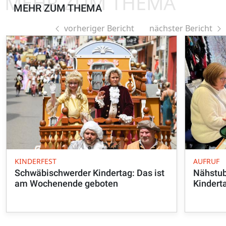
MEHR ZUM THEMA
MEHR ZUM THEMA
vorheriger Bericht
nächster Bericht
KINDERFEST
AUFRUF
Schwäbischwerder Kindertag: Das ist
Nähstub
am Wochenende geboten
Kindert