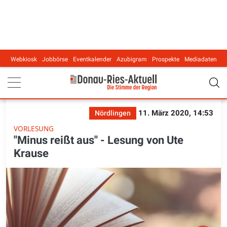
Webkiosk
Jobbörse
Eventkalender
Azubigram
Prospekte
Mediadaten
Main navigation
11. März 2020, 14:53
Nördlingen
VORLESUNG
"Minus reißt aus" - Lesung von Ute
Krause