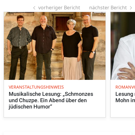
vorheriger Bericht
nächster Bericht
VERANSTALTUNGSHINWEIS
ROMANV
Musikalische Lesung: „Schmonzes
Lesung 
und Chuzpe. Ein Abend über den
Mohn i
jüdischen Humor“