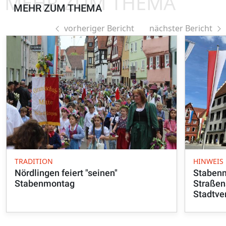
MEHR ZUM THEMA
MEHR ZUM THEMA
vorheriger Bericht
nächster Bericht
TRADITION
HINWEIS
Nördlingen feiert "seinen"
Stabenm
Stabenmontag
Straßen
Stadtve