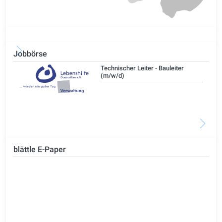
Jobbörse
/d)
Technischer Leiter - Bauleiter
(m/w/d)
blättle E-Paper