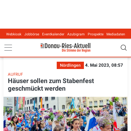
Webkiosk
Jobbörse
Eventkalender
Azubigram
Prospekte
Mediadaten
Main navigation
4. Mai 2023, 08:57
Nördlingen
AUFRUF
Häuser sollen zum Stabenfest
geschmückt werden