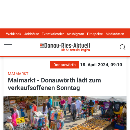
Webkiosk
Jobbörse
Eventkalender
Azubigram
Prospekte
Mediadaten
Main navigation
18. April 2024, 09:10
Donauwörth
MAIMARKT
Maimarkt - Donauwörth lädt zum
verkaufsoffenen Sonntag