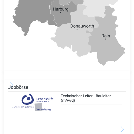
Jobbörse
/d)
Technischer Leiter - Bauleiter
(m/w/d)