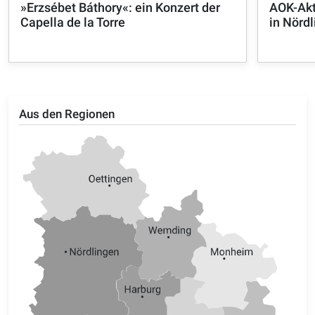
»Erzsébet Báthory«: ein Konzert der
AOK-Akt
Capella de la Torre
in Nörd
Aus den Regionen