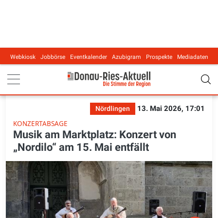
Webkiosk
Jobbörse
Eventkalender
Azubigram
Prospekte
Mediadaten
Main navigation
13. Mai 2026, 17:01
Nördlingen
KONZERTABSAGE
Musik am Marktplatz: Konzert von
„Nordilo“ am 15. Mai entfällt