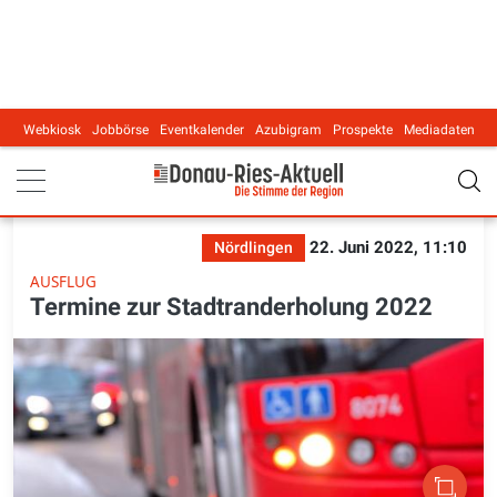
Webkiosk
Jobbörse
Eventkalender
Azubigram
Prospekte
Mediadaten
Main navigation
22. Juni 2022, 11:10
Nördlingen
AUSFLUG
Termine zur Stadtranderholung 2022