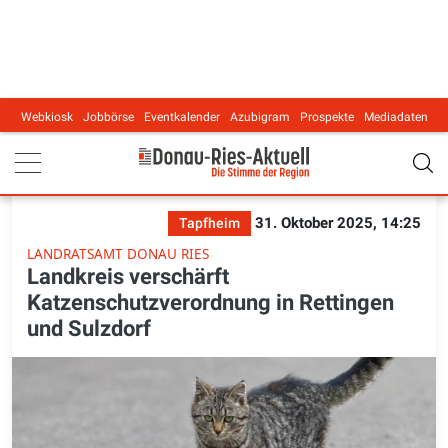
Webkiosk
Jobbörse
Eventkalender
Azubigram
Prospekte
Mediadaten
Main navigation
31. Oktober 2025, 14:25
Tapfheim
LANDRATSAMT DONAU RIES
Landkreis verschärft
Katzenschutzverordnung in Rettingen
und Sulzdorf