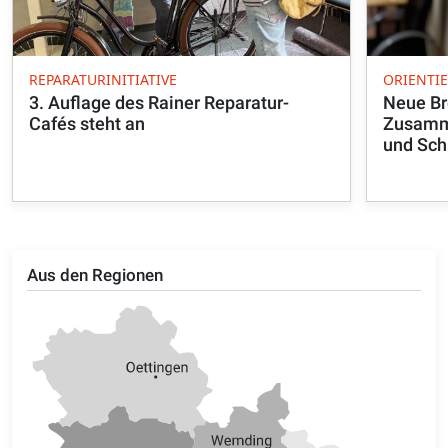
REPARATURINITIATIVE
ORIENTI
3. Auflage des Rainer Reparatur-
Neue Br
Cafés steht an
Zusamme
und Sch
Aus den Regionen