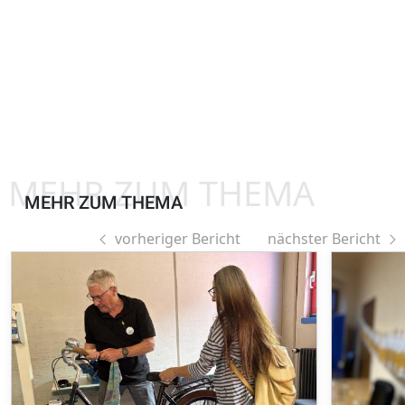
MEHR ZUM THEMA
MEHR ZUM THEMA
vorheriger Bericht
nächster Bericht