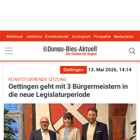
Webkiosk
Jobbörse
Eventkalender
Azubigram
Prospekte
Mediadaten
Main navigation
13. Mai 2026, 14:14
Oettingen
KONSTITUIERENDE SITZUNG
Oettingen geht mit 3 Bürgermeistern in
die neue Legislaturperiode