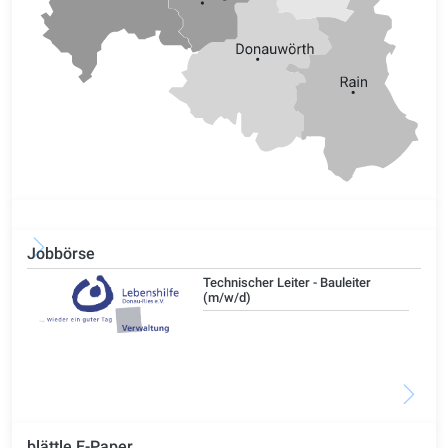
Jobbörse
/d)
Technischer Leiter - Bauleiter
(m/w/d)
blättle E-Paper