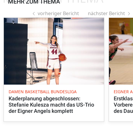
MEHR ZUM THEMA
vorheriger Bericht
nächster Bericht
DAMEN BASKETBALL BUNDESLIGA
EIGNER 
Kaderplanung abgeschlossen:
Erstkla
Stefanie Kulesza macht das US-Trio
Vorbere
der Eigner Angels komplett
des Dau