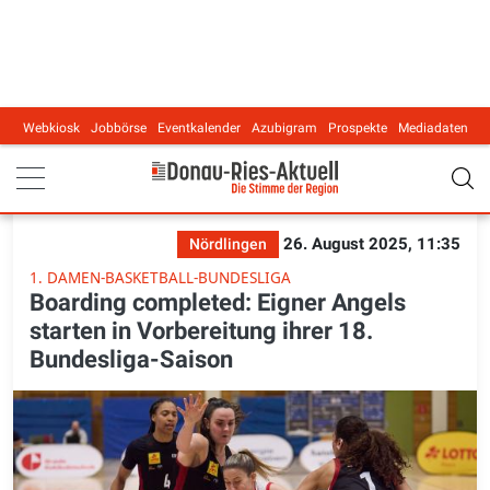
Webkiosk
Jobbörse
Eventkalender
Azubigram
Prospekte
Mediadaten
Main navigation
26. August 2025, 11:35
Nördlingen
1. DAMEN-BASKETBALL-BUNDESLIGA
Boarding completed: Eigner Angels
starten in Vorbereitung ihrer 18.
Bundesliga-Saison