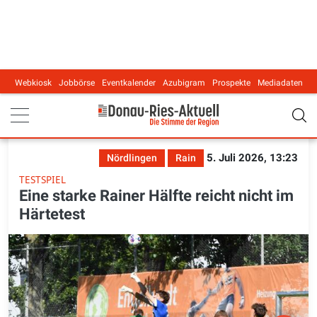
Webkiosk
Jobbörse
Eventkalender
Azubigram
Prospekte
Mediadaten
Main navigation
5. Juli 2026, 13:23
Nördlingen
Rain
TESTSPIEL
Eine starke Rainer Hälfte reicht nicht im
Härtetest