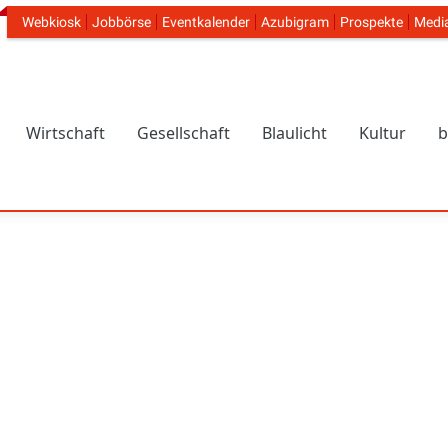
Webkiosk
Jobbörse
Eventkalender
Azubigram
Prospekte
Medi
Header Navigation
Wirtschaft
Gesellschaft
Blaulicht
Kultur
b