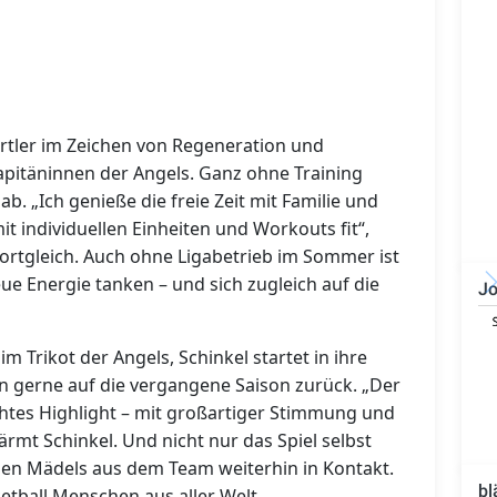
ortler im Zeichen von Regeneration und
apitäninnen der Angels. Ganz ohne Training
 ab. „Ich genieße die freie Zeit mit Familie und
it individuellen Einheiten und Workouts fit“,
ortgleich. Auch ohne Ligabetrieb im Sommer ist
eue Energie tanken – und sich zugleich auf die
Jo
Technischer Leiter -
Bauleiter (m/w/d)
im Trikot der Angels, Schinkel startet in ihre
ken gerne auf die vergangene Saison zurück. „Der
chtes Highlight – mit großartiger Stimmung und
mt Schinkel. Und nicht nur das Spiel selbst
ielen Mädels aus dem Team weiterhin in Kontakt.
bl
ketball Menschen aus aller Welt