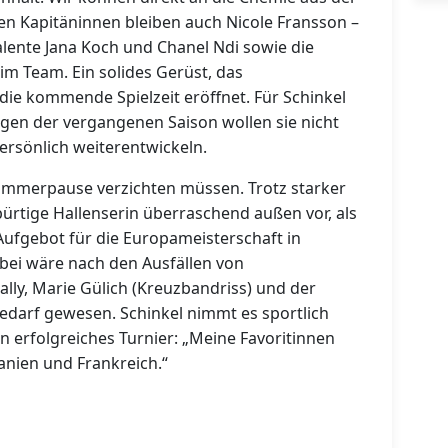
en Kapitäninnen bleiben auch Nicole Fransson –
Talente Jana Koch und Chanel Ndi sowie die
m Team. Ein solides Gerüst, das
die kommende Spielzeit eröffnet. Für Schinkel
ungen der vergangenen Saison wollen sie nicht
ersönlich weiterentwickeln.
 Sommerpause verzichten müssen. Trotz starker
bürtige Hallenserin überraschend außen vor, als
Aufgebot für die Europameisterschaft in
ei wäre nach den Ausfällen von
lly, Marie Gülich (Kreuzbandriss) und der
Bedarf gewesen. Schinkel nimmt es sportlich
in erfolgreiches Turnier: „Meine Favoritinnen
anien und Frankreich.“