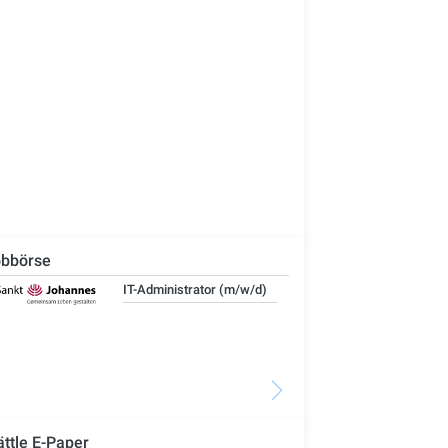
bbörse
IT-Administrator (m/w/d)
Ste
Woh
Se
ättle E-Paper