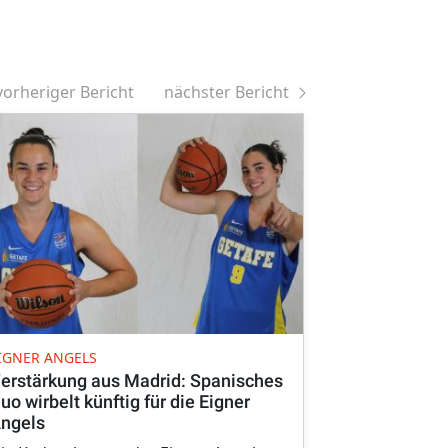
vorheriger Bericht
nächster Bericht
EIGNER ANGE
IGNER ANGELS
Nördlingerin
erstärkung aus Madrid: Spanisches
Nationalma
uo wirbelt künftig für die Eigner
ngels
Für Magdale