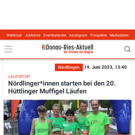
Webkiosk
Jobbörse
Eventkalender
Azubigram
Prospekte
Mediadaten
Main navigation
19. Juni 2023, 13:40
Nördlingen
LAUFSPORT
Nördlinger*innen starten bei den 20.
Hüttlinger Muffigel Läufen