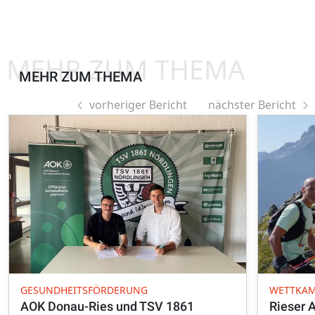
MEHR ZUM THEMA
MEHR ZUM THEMA
vorheriger Bericht
nächster Bericht
GESUNDHEITSFÖRDERUNG
WETTKAM
AOK Donau-Ries und TSV 1861
Rieser 