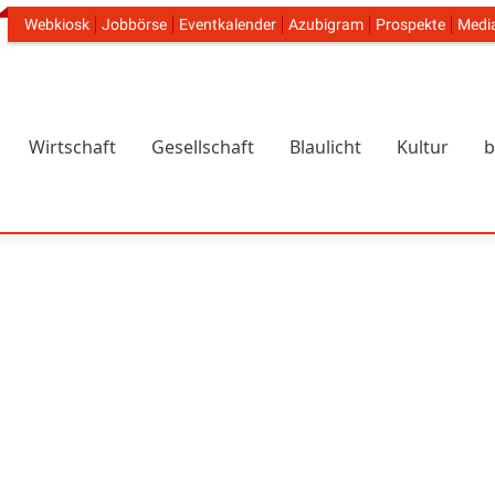
Webkiosk
Jobbörse
Eventkalender
Azubigram
Prospekte
Medi
Header Navigation
Wirtschaft
Gesellschaft
Blaulicht
Kultur
b