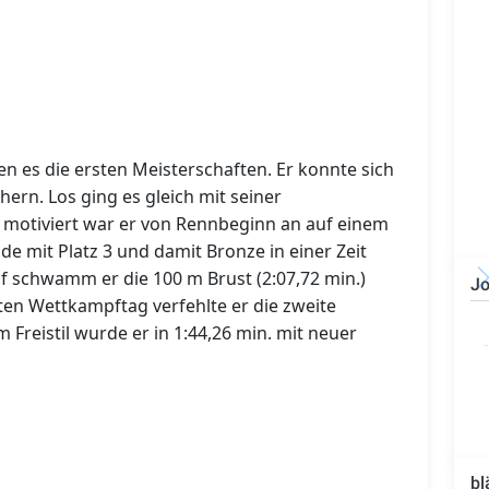
n es die ersten Meisterschaften. Er konnte sich
hern. Los ging es gleich mit seiner
h motiviert war er von Rennbeginn an auf einem
e mit Platz 3 und damit Bronze in einer Zeit
f schwamm er die 100 m Brust (2:07,72 min.)
Jo
ten Wettkampftag verfehlte er die zweite
Bauzeichner/Bautechniker
Freistil wurde er in 1:44,26 min. mit neuer
(m/w/d)
bl