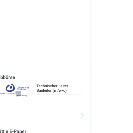
bbörse
Technischer Leiter -
IT-
Bauleiter (m/w/d)
ättle E-Paper