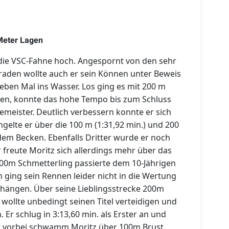
 Meter Lagen
 die VSC-Fahne hoch. Angespornt von den sehr
aden wollte auch er sein Können unter Beweis
ieben Mal ins Wasser. Los ging es mit 200 m
ögen, konnte das hohe Tempo bis zum Schluss
zemeister. Deutlich verbessern konnte er sich
gelte er über die 100 m (1:31,92 min.) und 200
 dem Becken. Ebenfalls Dritter wurde er noch
er freute Moritz sich allerdings mehr über das
00m Schmetterling passierte dem 10-Jährigen
h ging sein Rennen leider nicht in die Wertung
t hängen. Über seine Lieblingsstrecke 200m
 wollte unbedingt seinen Titel verteidigen und
 Er schlug in 3:13,60 min. als Erster an und
 vorbei schwamm Moritz über 100m Brust