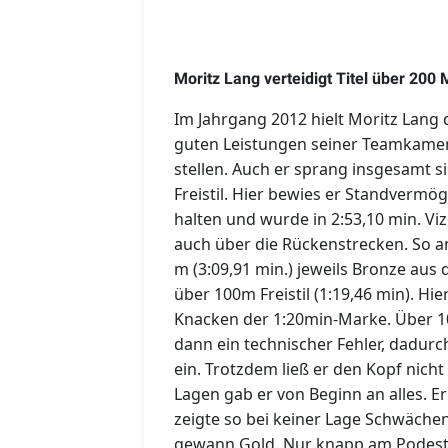
Moritz Lang verteidigt Titel über 200
Im Jahrgang 2012 hielt Moritz Lang
guten Leistungen seiner Teamkamer
stellen. Auch er sprang insgesamt s
Freistil. Hier bewies er Standverm
halten und wurde in 2:53,10 min. Vi
auch über die Rückenstrecken. So an
m (3:09,91 min.) jeweils Bronze aus
über 100m Freistil (1:19,46 min). Hi
Knacken der 1:20min-Marke. Über 1
dann ein technischer Fehler, dadurc
ein. Trotzdem ließ er den Kopf nich
Lagen gab er von Beginn an alles. Er
zeigte so bei keiner Lage Schwächen.
gewann Gold. Nur knapp am Podest