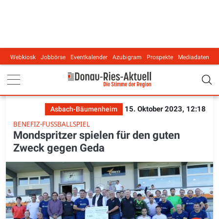
Webkiosk
Jobbörse
Eventkalender
Azubigram
Prospekte
Mediadaten
Main navigation
15. Oktober 2023, 12:18
Asbach-Bäumenheim
BENEFIZ-FUSSBALLSPIEL
Mondspritzer spielen für den guten
Zweck gegen Geda