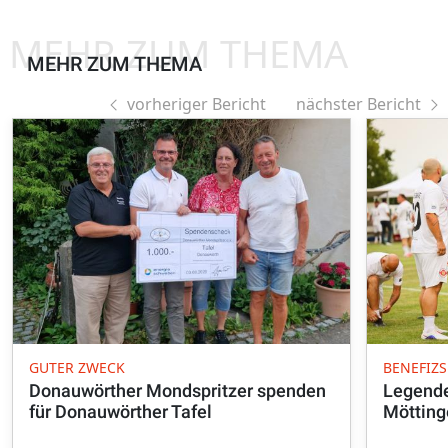
MEHR ZUM THEMA
MEHR ZUM THEMA
vorheriger Bericht
nächster Bericht
GUTER ZWECK
BENEFIZS
Donauwörther Mondspritzer spenden
Legende
für Donauwörther Tafel
Mötting