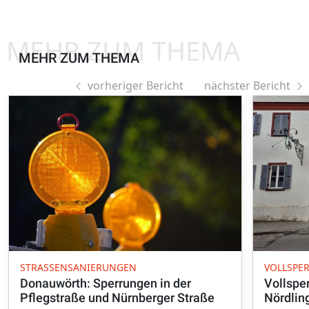
MEHR ZUM THEMA
MEHR ZUM THEMA
vorheriger Bericht
nächster Bericht
STRASSENSANIERUNGEN
VOLLSPE
Donauwörth: Sperrungen in der
Vollspe
Pflegstraße und Nürnberger Straße
Nördlin