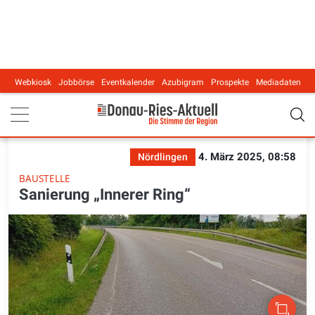
Webkiosk
Jobbörse
Eventkalender
Azubigram
Prospekte
Mediadaten
Main navigation
4. März 2025, 08:58
Nördlingen
BAUSTELLE
Sanierung „Innerer Ring“