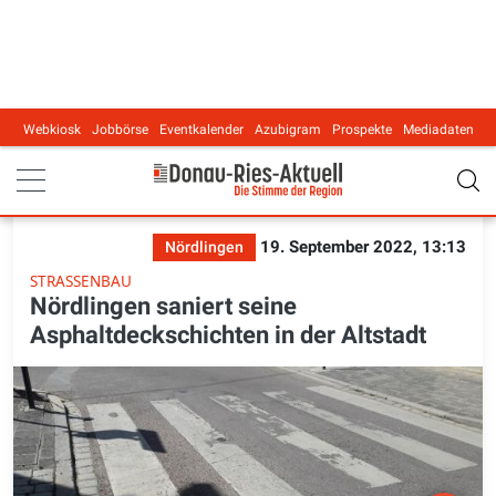
Webkiosk
Jobbörse
Eventkalender
Azubigram
Prospekte
Mediadaten
Main navigation
19. September 2022, 13:13
Nördlingen
STRASSENBAU
Nördlingen saniert seine
Asphaltdeckschichten in der Altstadt