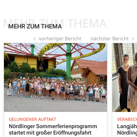
MEHR ZUM THEMA
MEHR ZUM THEMA
vorheriger Bericht
nächster Bericht
GELUNGENER AUFTAKT
VERABSC
Nördlinger Sommerferienprogramm
Langjäh
startet mit großer Eröffnungsfahrt
Nördlin