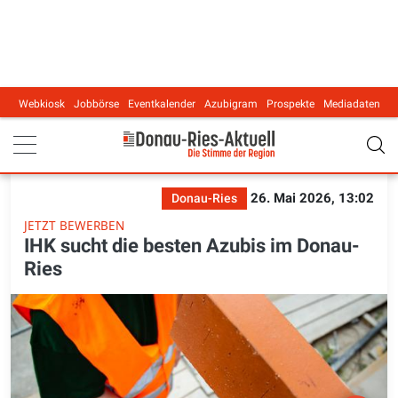
Webkiosk
Jobbörse
Eventkalender
Azubigram
Prospekte
Mediadaten
Main navigation
26. Mai 2026, 13:02
Donau-Ries
JETZT BEWERBEN
IHK sucht die besten Azubis im Donau-
Ries