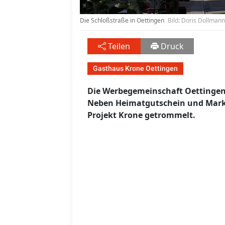
Die Schloßstraße in Oettingen
Bild: Doris Dollmann
Teilen
Druck
Gasthaus Krone Oettingen
Die Werbegemeinschaft Oettingen 
Neben Heimatgutschein und Mark
Projekt Krone getrommelt.