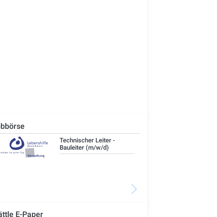
bbörse
Technischer Leiter -
IT-
Bauleiter (m/w/d)
ättle E-Paper