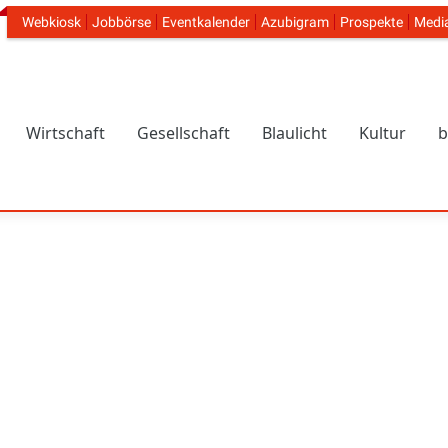
Webkiosk
Jobbörse
Eventkalender
Azubigram
Prospekte
Medi
Header Navigation
Wirtschaft
Gesellschaft
Blaulicht
Kultur
b