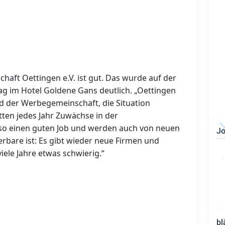
aft Oettingen e.V. ist gut. Das wurde auf der
 im Hotel Goldene Gans deutlich. „Oettingen
and der Werbegemeinschaft, die Situation
ten jedes Jahr Zuwächse in der
so einen guten Job und werden auch von neuen
Jo
are ist: Es gibt wieder neue Firmen und
Bauzeichner/Bautechniker
viele Jahre etwas schwierig.“
(m/w/d)
bl