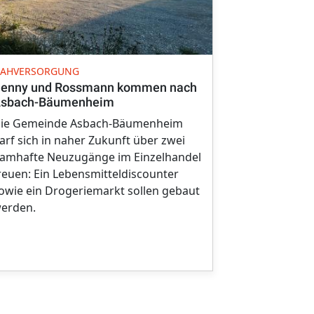
EINZELHANDE
AHVERSORGUNG
Spielwaren 
enny und Rossmann kommen nach
über 130 Ja
sbach-Bäumenheim
Bereits seit 
ie Gemeinde Asbach-Bäumenheim
Spielwaren M
arf sich in naher Zukunft über zwei
Innenstadt. 
amhafte Neuzugänge im Einzelhandel
das Traditio
reuen: Ein Lebensmitteldiscounter
endgültig. W
owie ein Drogeriemarkt sollen gebaut
es bis dahin
erden.