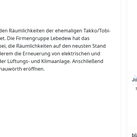
n den Räumlichkeiten der ehemaligen Takko/Tobi-
itet. Die Firmengruppe Lebedew hat das
ei, die Räumlichkeiten auf den neusten Stand
derem die Erneuerung von elektrischen und
der Lüftungs- und Klimaanlage. Anschließend
onauwörth eröffnen.
Jo
Technischer Leiter -
Bauleiter (m/w/d)
bl