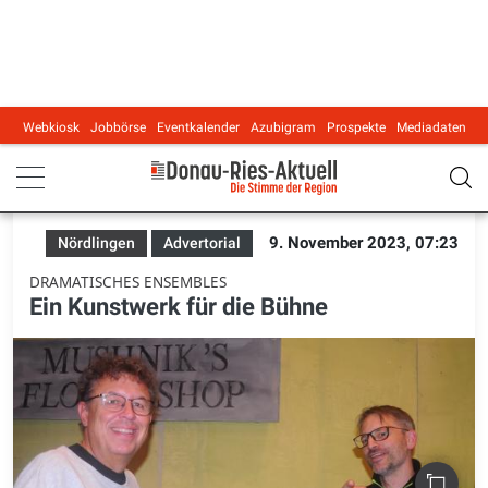
Webkiosk
Jobbörse
Eventkalender
Azubigram
Prospekte
Mediadaten
Main navigation
9. November 2023, 07:23
Nördlingen
Advertorial
DRAMATISCHES ENSEMBLES
Ein Kunstwerk für die Bühne