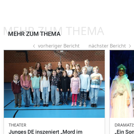
MEHR ZUM THEMA
MEHR ZUM THEMA
vorheriger Bericht
nächster Bericht
THEATER
DRAMATI
Junges DE inszeniert „Mord im
„Ein So