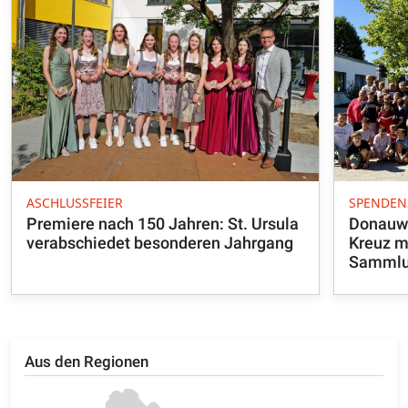
ASCHLUSSFEIER
SPENDE
Premiere nach 150 Jahren: St. Ursula
Donauwö
verabschiedet besonderen Jahrgang
Kreuz m
Samml
Aus den Regionen