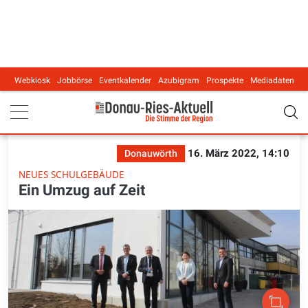
Webkiosk
Jobbörse
Eventkalender
Azubigram
Prospekte
Mediadaten
Main navigation
16. März 2022, 14:10
Donauwörth
NEUES SCHULGEBÄUDE
Ein Umzug auf Zeit