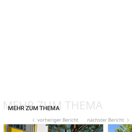
MEHR ZUM THEMA
MEHR ZUM THEMA
vorheriger Bericht
nächster Bericht