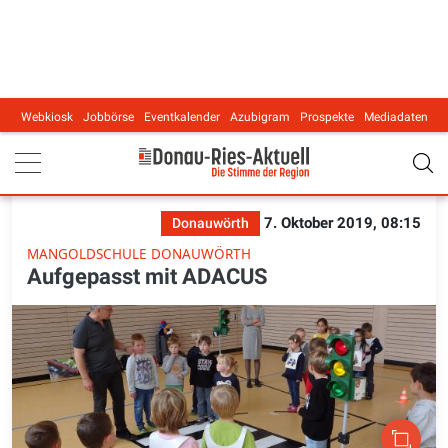
Webkiosk
Jobbörse
Eventkalender
Azubigram
Prospekte
Mediadaten
Main navigation
7. Oktober 2019, 08:15
Donauwörth
MANGOLDSCHULE DONAUWÖRTH
Aufgepasst mit ADACUS