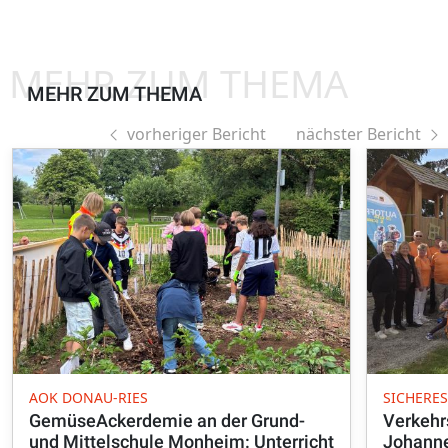
MEHR ZUM THEMA
MEHR ZUM THEMA
vorheriger Bericht
nächster Bericht
AOK DONAU-RIES
SICHERE
GemüseAckerdemie an der Grund-
Verkehrs
und Mittelschule Monheim: Unterricht
Johanne