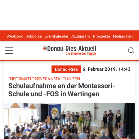
Webkiosk
Jobbörse
Eventkalender
Azubigram
Prospekte
Mediadaten
Main navigation
6. Februar 2019, 14:43
Donau-Ries
INFORMATIONSVERANSTALTUNGEN
Schulaufnahme an der Montessori-
Schule und -FOS in Wertingen