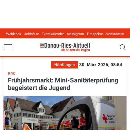
Webkiosk
Jobbörse
Eventkalender
Azubigram
Prospekte
Mediadaten
Main navigation
30. März 2026, 08:54
Nördlingen
BRK
Frühjahrsmarkt: Mini-Sanitäterprüfung
begeistert die Jugend