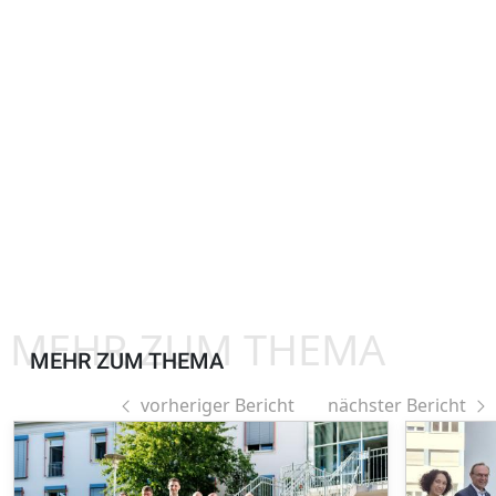
MEHR ZUM THEMA
MEHR ZUM THEMA
vorheriger Bericht
nächster Bericht