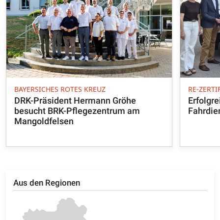
BAYERSICHES ROTES KREUZ
RE-ZERTI
DRK-Präsident Hermann Gröhe
Erfolgre
besucht BRK-Pflegezentrum am
Fahrdie
Mangoldfelsen
Aus den Regionen