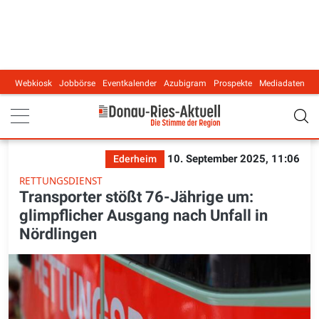
Webkiosk
Jobbörse
Eventkalender
Azubigram
Prospekte
Mediadaten
Main navigation
10. September 2025, 11:06
Ederheim
RETTUNGSDIENST
Transporter stößt 76-Jährige um:
glimpflicher Ausgang nach Unfall in
Nördlingen