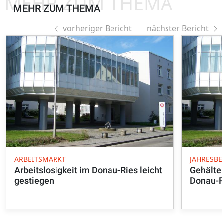
MEHR ZUM THEMA
MEHR ZUM THEMA
vorheriger Bericht
nächster Bericht
ARBEITSMARKT
JAHRESB
Arbeitslosigkeit im Donau-Ries leicht
Gehälter
gestiegen
Donau-R