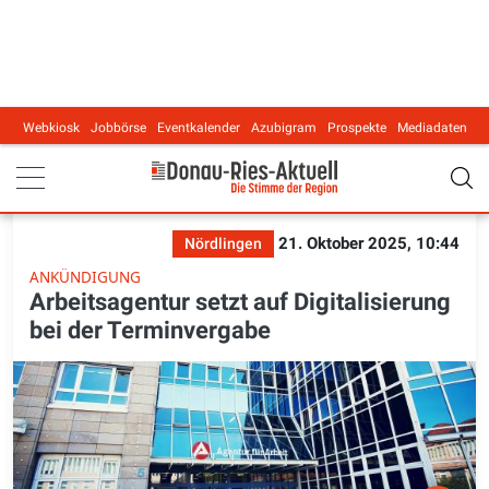
Webkiosk
Jobbörse
Eventkalender
Azubigram
Prospekte
Mediadaten
Main navigation
21. Oktober 2025, 10:44
Nördlingen
ANKÜNDIGUNG
Arbeitsagentur setzt auf Digitalisierung
bei der Terminvergabe