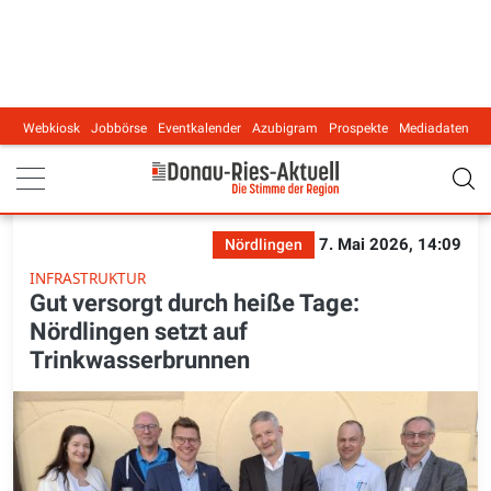
Webkiosk
Jobbörse
Eventkalender
Azubigram
Prospekte
Mediadaten
Main navigation
7. Mai 2026, 14:09
Nördlingen
INFRASTRUKTUR
Gut versorgt durch heiße Tage:
Nördlingen setzt auf
Trinkwasserbrunnen