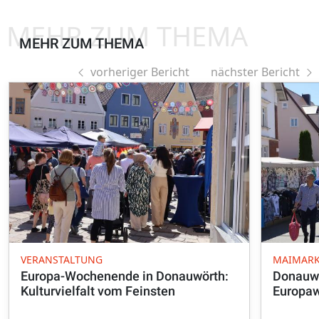
MEHR ZUM THEMA
MEHR ZUM THEMA
vorheriger Bericht
nächster Bericht
VERANSTALTUNG
MAIMAR
Europa-Wochenende in Donauwörth:
Donauwö
Kulturvielfalt vom Feinsten
Europa