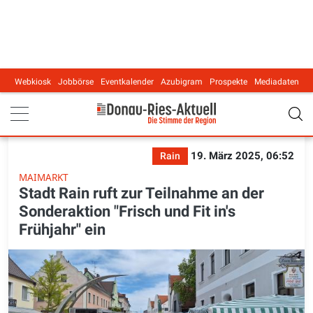
Webkiosk
Jobbörse
Eventkalender
Azubigram
Prospekte
Mediadaten
Main navigation
19. März 2025, 06:52
Rain
MAIMARKT
Stadt Rain ruft zur Teilnahme an der
Sonderaktion "Frisch und Fit in's
Frühjahr" ein